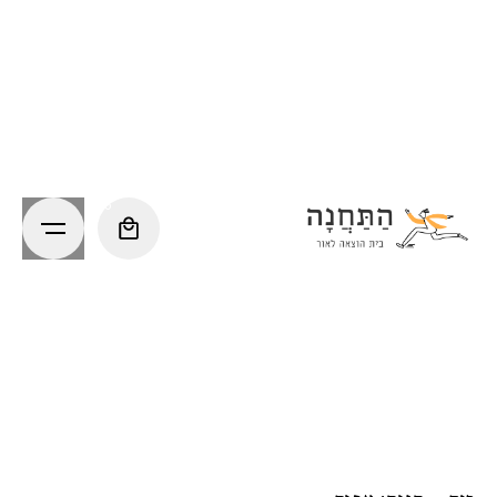
Ski
t
conten
0