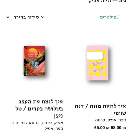
בית
—
תגית: אפיק
פילטרים
מבצע
איך לנצח את העצב
איך להיות מוזה / דנה
בשלושה צעדים / טל
שוופי
ניצן
ספרי אפיק
פרוזה
אפיק: פרוזה
בהזמנה מיוחדת
המחיר
המחיר
65.00
₪
98.00
₪
ספרי אפיק