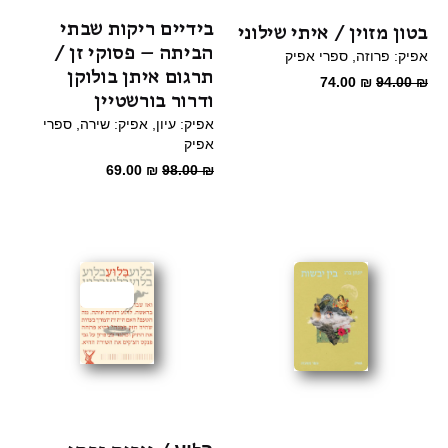
בידיים ריקות שבתי
בטון מזוין / איתי שילוני
הביתה – פסוקי זן /
אפיק: פרוזה
ספרי אפיק
תרגום איתן בולוקן
המחיר
המחיר
74.00
₪
94.00
₪
ודרור בורשטיין
המקורי
הנוכחי
אפיק: עיון
אפיק: שירה
ספרי
היה:
הוא:
אפיק
74.00 ₪.
94.00 ₪.
המחיר
המחיר
69.00
₪
98.00
₪
המקורי
הנוכחי
היה:
הוא:
69.00 ₪.
98.00 ₪.
מבצע