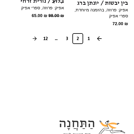
בָּלוּעַ / נורית זרחי
בין יבשות / יונתן ברג
אפיק: פרוזה
ספרי אפיק
אפיק: פרוזה
בהזמנה מיוחדת
המחיר
המחיר
65.00
₪
98.00
₪
ספרי אפיק
המקורי
הנוכחי
72.00
₪
היה:
הוא:
65.00 ₪.
98.00 ₪.
12
...
3
2
1