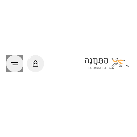
Ski
t
conten
0