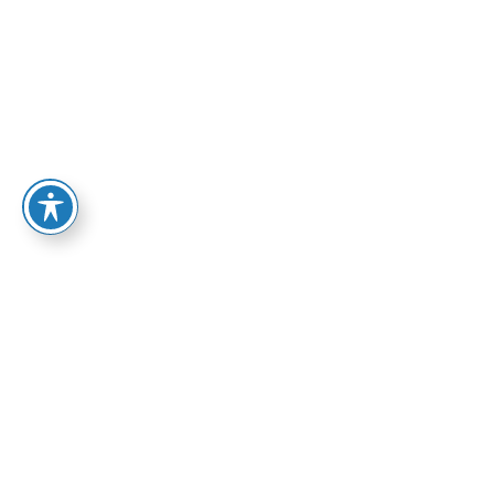
72.00
₪
אפיק: עיון
אפיק: פרוזה
בהזמנה מיוחדת
ספרי אפיק
הוספה לסל