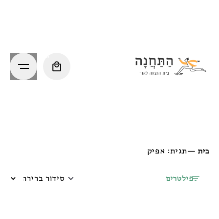
Ski
t
conten
0
בית
—
תגית: אפיק
פילטרים