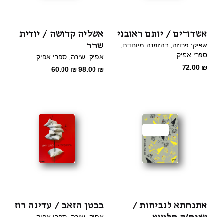
אשדודים / יותם ראובני
אשליה קדושה / יודית
שחר
אפיק: פרוזה
בהזמנה מיוחדת
ספרי אפיק
אפיק: שירה
ספרי אפיק
72.00
₪
המחיר
המחיר
60.00
₪
98.00
₪
המקורי
הנוכחי
היה:
הוא:
60.00 ₪.
98.00 ₪.
מבצע
אתנחתא לנביחות /
בבטן הזאב / עדינה רוז
אפיק: שירה
ספרי אפיק