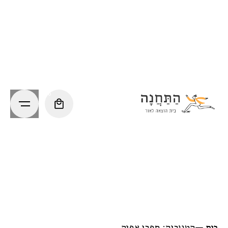
Ski
t
conten
0
בית
—
קטגוריה: ספרי אפיק