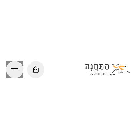
Ski
t
conten
0