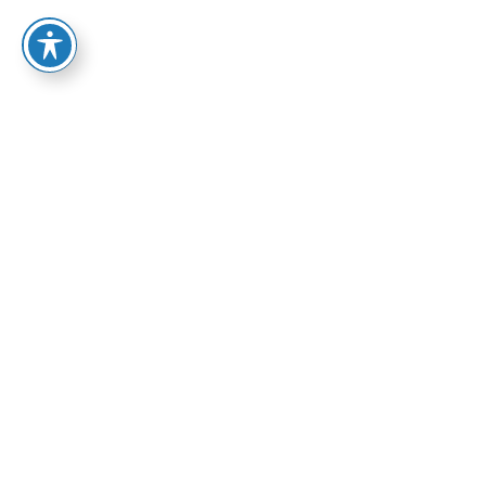
65.00
₪
הוספה לסל
אפיק: פרוזה
פרוזה
אולי יעניין אותך
מבצע
מבצע