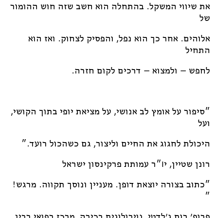
את שיווי המשקל. בהתחלה הוא חשב שזה חוש ההומור
של
אלוהים. אחר כך הוא נפל, והפסיק לצחוק. ואז הוא
התחיל
לחפש – ולמצוא – דרכים לקום חזרה.
״סיפור על אומץ לב אנושי, על מציאת יופי בתוך הקושי,
ועל
היכולת לחגוג את החיים וליצור, גם כשהכול רועד.״
רונן שטיין, יו״ר עמותת פרקינסון ישראל
״כתוב בצורה יוצאת דופן. מעניין ונוסך תקווה. מרגש!
״
פרופ׳ רות ג׳לדטי, נוירולוגית בכירה, מרכז רפואי רבין