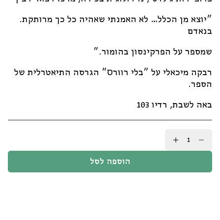
״יוצא מן הכלל… לא האמנתי שאהיה כל כך מרותקת.
בנאדם
שמספר על הפרקינסון בהומור.״
רבקה מיכאלי על ״בלי רוורס״ הגרסה התיאטרלית של
הספר.
באה לשבת, רדיו 103
כמות
של
איך
הוספה לסל
נרפאתי
מפרקינסון
/
זאב
שצקי