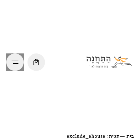
Ski
t
conten
0
בית
—
תגית: exclude_ehouse