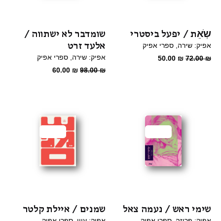
שְֹאֵת / יפעל ביסטרי
שומדבר לא ישתווה /
אלעד זרט
אפיק: שירה
ספרי אפיק
המחיר
המחיר
אפיק: שירה
ספרי אפיק
50.00
₪
72.00
₪
המקורי
הנוכחי
המחיר
המחיר
60.00
₪
98.00
₪
היה:
הוא:
המקורי
הנוכחי
72.00 ₪.
50.00 ₪.
היה:
הוא:
60.00 ₪.
98.00 ₪.
מבצע
מבצע
שימי ראש / נעמה צאל
שמנים / איילת קלטר
אפיק: פרוזה
ספרי אפיק
אפיק: עיון
ספרי אפיק