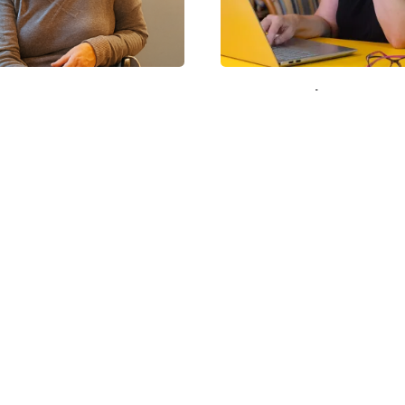
יבה יוצרת | מרעיון
סדנת כתיבת סיפור חיים ו
ורנה לנדאו | 3.11.26
בתל אביב | עם טליה אפל
פלד | 14.1.2027
טריט
סדנאות זום
1
סדנאות וריטריט
סדנאות פרונטליות
2,000.00
₪
רוצים עדכונים? הצטרפו לניוז
דיניות ביטולים
התחנה