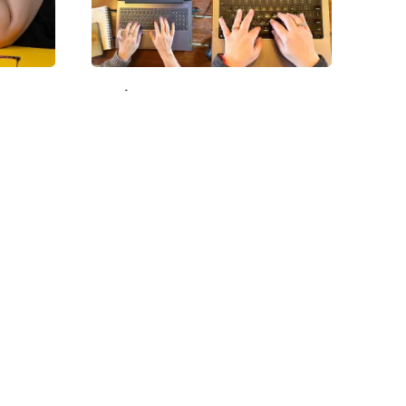
סדנאות וריטריט
ריטריט כתיבה במצפה רמון |
סדנת כת
ספטמבר 2026 | נובמבר 2026
לרומן עם א
התחנה - אורנה לנדאו
סדנאות ורי
,600.00
₪
סדנאות וריטריט
סדנאות פרונטליות
תקנון ומ