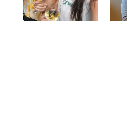
ממואר
אהבה בסוף הקיץ | סדנת כתיבה
באום
יוצרת לקומדיה רומנטית עם
רעות וייס ואיה אנגל | 9.8
סדנאות וריטריט
650.00
₪
לטר של
עקבו אחרינו