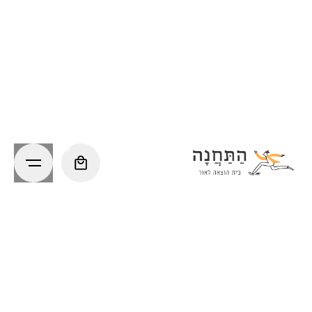
Ski
t
conten
0