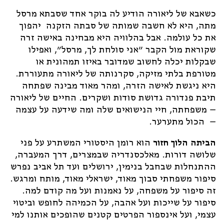
כשאבא של ליאורה הודיע לה בוקר אחד שסבתא מרסל
מתה, היא לא חשבה שמותה של סבתה הזקנה יהפוך
את כל עולמה. אבל בהלוויה היא מבחינה באישה זרה
שקוראת מול הקבר "אני סולחת לך, מרסל", ואפילו
שבקלות יכלה לחשוב שמדובר באיזו תמהונית או
מטורפת בלתי מזיקה, סקרנותה של ליאורה מתעוררת.
היא ניגשת לאישה הזרה, ומהר מאוד מבינה שפתחה
תיבת פנדורה גדושת סודות ושקרים. החיים של ליאורה
– משפחתה, חיי הנישואים שלה ומה שידעה על עצמה
– הכול מתערער.
הביתה הלוך חזור
הוא רומן היסטורי המשתרע על פני
שלושה דורות. מאלכסנדריה שבמצרים, דרך המעברה,
ההתנחלות שבחבל בנימין, ירושלים ועד תל אביב נפרש
סיפור משפחתי סבוך מאוד, ישראלי מאוד, מותח ומרגש.
זה סיפור על משפחה, על נאמנות ועל מה קודם למה.
סיפור על שייכות ועל אהבה, על הכמיהה לחופש וביטוי
עצמי, ועל אינספור הפרטים קטנים שהופכים אותנו למי