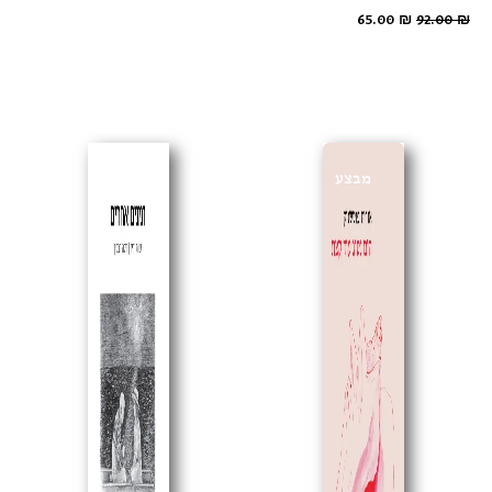
65.00
₪
92.00
₪
מבצע