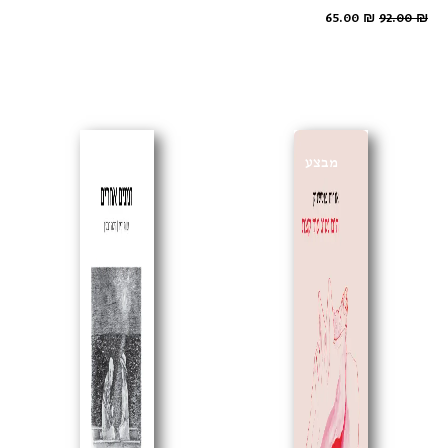
65.00
₪
92.00
₪
מבצע