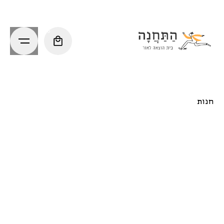
Ski
t
conten
0
חנות