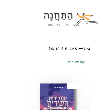
Ski
t
conten
בית
—
תגית: יהודית קגן
פילטרים
מבצע