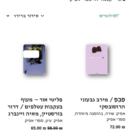
פילטרים
מבצע
פֶבְּפֶ / מירב גבעוני
פליטי אור – מעוף
הרושובסקי
בעקבות עטלפים / דרור
בורשטיין, מאיה ויינברג
אפיק: שירה
בהזמנה מיוחדת
ספרי אפיק
אפיק: עיון
ספרי אפיק
72.00
₪
המחיר
המחיר
65.00
₪
98.00
₪