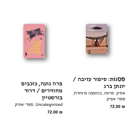
המקורי
הנוכחי
היה:
הוא:
65.00 ₪.
98.00 ₪.
פְּסָגוֹת: סיפור עזיבה /
פרה גועה, כוכבים
יונתן ברג
מחווירים / דרור
אפיק: פרוזה
בהזמנה מיוחדת
בורשטיין
ספרי אפיק
Uncategorized
ספרי אפיק
72.00
₪
72.00
₪