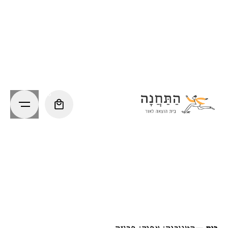
Ski
t
conten
0