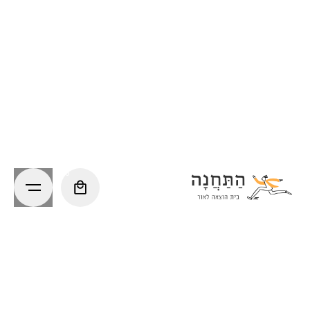
Ski
t
conten
0