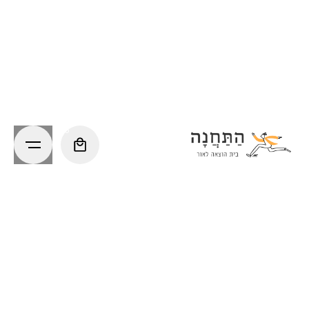
Ski
t
conten
0