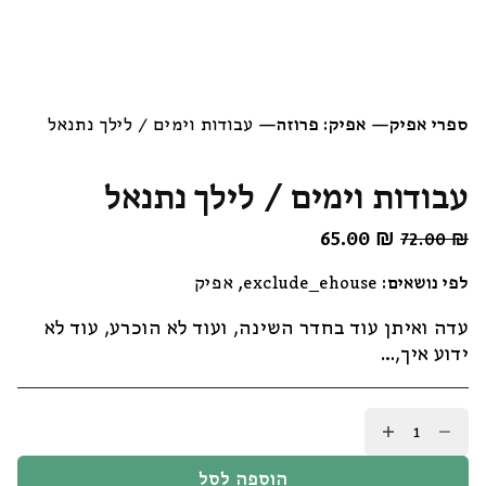
ספרי אפיק
—
אפיק: פרוזה
—
עבודות וימים / לילך נתנאל
עבודות וימים / לילך נתנאל
₪
המחיר
65.00
המחיר
72.00
₪
המקורי
הנוכחי
לפי נושאים:
exclude_ehouse
,
אפיק
היה:
הוא:
65.00 ₪.
72.00 ₪.
עדה ואיתן עוד בחדר השינה, ועוד לא הוכרע, עוד לא
ידוע איך,…
כמות
של
עבודות
הוספה לסל