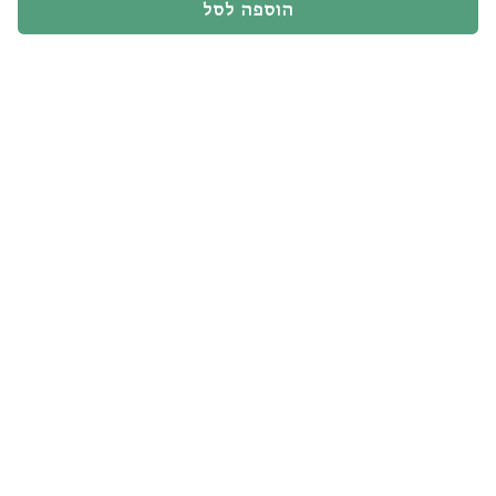
בארצות
הוספה לסל
החיים
/
אסתי
הלפרין
מימון