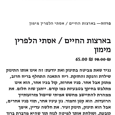
פרוזה
—
בארצות החיים / אסתי הלפרין מימון
בארצות החיים / אסתי הלפרין
מימון
₪
המחיר
65.00
המחיר
98.00
₪
המקורי
הנוכחי
נגיד שאת מביטה בתינוק ואת יודעת: זה אינו אותו התינוק
היה:
הוא:
שילדת והנקת והחזקת. ריח התאנה התחלף בריח חרוב,
65.00 ₪.
98.00 ₪.
מתוק אבל אחר. פניו אחרות, קול בכיו אחר, הוא אינו
מתלבש בחיקך בטבעיות כמו קודם. ייתכן שזה חלום. את
ממהרת להתיישב מחשש אמיתי שייפול מזרועותייך
הרועדות. הוא קטן וחמוד. גון עיניו אחר, תווי פניו אחרים,
אבל הוא תינוק, תינוק זעיר. את חלשה עדיין, אימך
קובעת, ושולחת אותך למיטה לנוח תוך שהיא מדברת ברוך