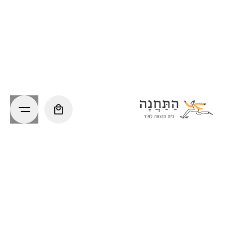
Ski
t
conten
0