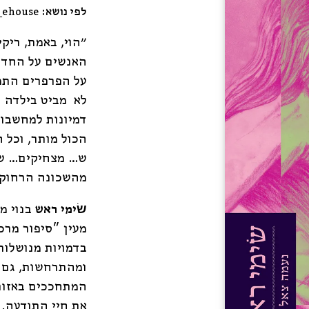
לפי נושא:
_ehouse
היה:
98.00 ₪.
"הוי, באמת, ריק
האנשים על החדר
על הפרפרים התמ
לא מביט בילדה ו
דמיונות למחשבות
הכול מותר, וכל 
ש… מצחיקים… ש…
מהשכונה הרחוקה
שׂימי ראש
בנוי מ
מעין ״סיפור מרכ
בדמויות מנושלות
ומהתרחשות, גם כ
המתחככים באזורי
את חיי התודעה.