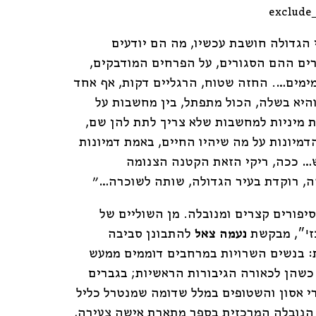
exclude
הוא:
65.00 ₪.
י הגדולה חושבת עכשיו, מה הם יודעים
ים ההם הסגורים, על הפרחים המודבקים,
ימים…. החזה שטוח, הרגליים דקות, אף אחד
היא בשלה, הכול מתפתל, בין מחשבות על
 מיניות למחשבות שלא צריך לתת להן שם,
הדמיונות על מה שיהיו החיים, באמת דמיונות
 ככה, ריקי הזאת הקטנה הצנומה
, רוקדת בעיר הגדולה, שותה לשוכרה…"
סיפורים קצרים ומנובלה. מן השוליים של
זי״, מבקשת
נעמה צאל
להתבונן סביבה
: בנשים השרויות במרחבים דוממים ממעש
שהן לכאורה הגיבורות הראשיות; בגברים
 אסון והשטופים במלל שדומה שמנטרל כליל
 הנובלה המרכזית בספר מתארת אישה צעירה,