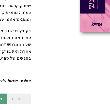
שספק קפאה בזמן,
כמורה מחליפה, 
המפגיש אותה עם 
בקובץ חדשני ומק
ספרותית הולמת כ
של ההתרחשויות,
אחרת היא בודקת 
בתנאים של קפיטלי
צילום: דניאל צ'צ'
כמות
ה
של
שימי