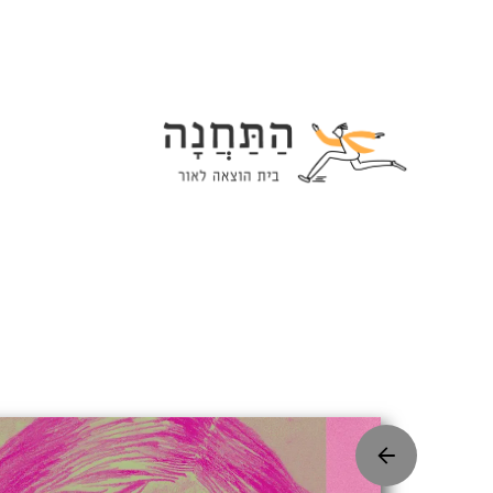
Ski
t
conten