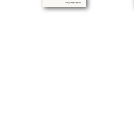
ן אס
הלהקה היחידה שחשובה / דנה
קסלר
 אפיק
אפיק: עיון
בהזמנה מיוחדת
ספרי אפיק
72.00
₪
לטר של
עקבו אחרינו