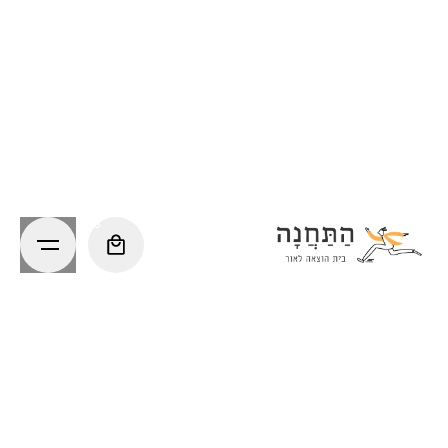
Ski
t
conten
0