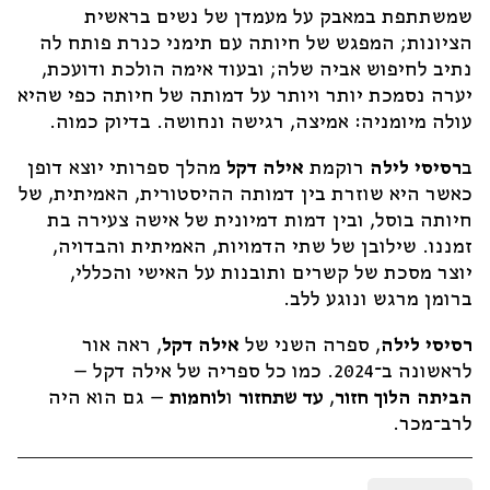
שמשתתפת במאבק על מעמדן של נשים בראשית
הציונות; המפגש של חיותה עם תימני כנרת פותח לה
נתיב לחיפוש אביה שלה; ובעוד אימה הולכת ודועכת,
יערה נסמכת יותר ויותר על דמותה של חיותה כפי שהיא
עולה מיומניה: אמיצה, רגישה ונחושה. בדיוק כמוה.
ב
רסיסי לילה
רוקמת
אילה דקל
מהלך ספרותי יוצא דופן
כאשר היא שוזרת בין דמותה ההיסטורית, האמיתית, של
חיותה בוסל, ובין דמות דמיונית של אישה צעירה בת
זמננו. שילובן של שתי הדמויות, האמיתית והבדויה,
יוצר מסכת של קשרים ותובנות על האישי והכללי,
ברומן מרגש ונוגע ללב.
רסיסי לילה
, ספרה השני של
אילה דקל
, ראה אור
לראשונה ב־2024. כמו כל ספריה של אילה דקל –
הביתה הלוך חזור
,
עד שתחזור
ו
לוחמות
– גם הוא היה
לרב־מכר.
כמות