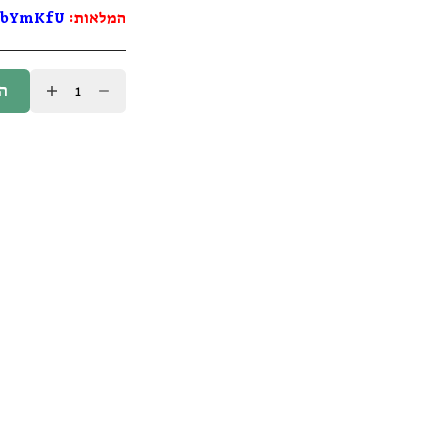
המלאות:
/3bYmKfU
כמות
ה
של
רוח
משוחררת
/
מייקל
א.
סינגר