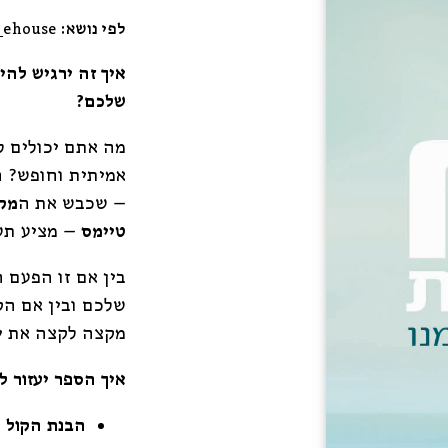
לפי נושא:
_ehouse
איך זה ירגיש להי
שלכם?
מה אתם יכולים ל
אמיתית וחופש? 
– שכבש את ה
מקו
טיימס
– מציע תשו
בין אם זו הפעם
שלכם ובין אם ה
מקצה לקצה את י
איך הספר יעזור ל
הבנת הקול ה