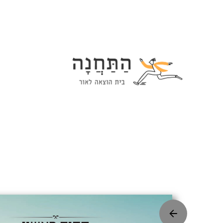
Ski
t
conten