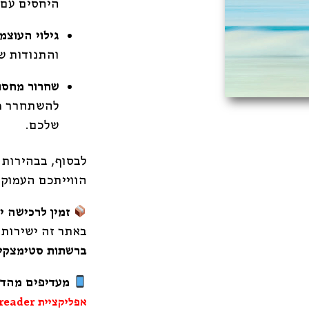
היחסים עם 
גילוי העוצמ
והתנודות ש
שחרור מחסו
להשתחרר מד
שלכם.
לבסוף, בבהירות 
הווייתכם העמוקה
זמין לרכישה 
באתר זה ישירות 
ברשתות סטימצקי 
מעדיפים מהדו
אפליקציית
HBreader של ה