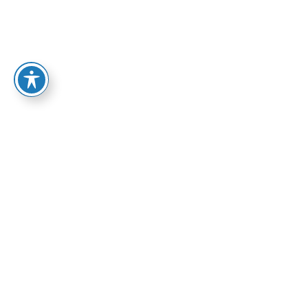
72.00
₪
הוספה לסל
אפיק: פרוזה
בהזמנה מיוחדת
ספרי אפיק