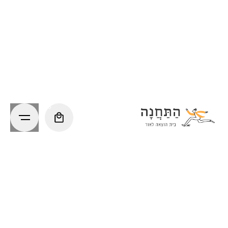
Ski
t
conten
0