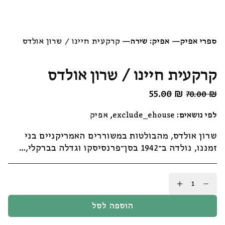
ספרי אפיק
—
אפיק: שירה
—
קרקעית חיינו / שרון אולדס
קרקעית חיינו / שרון אולדס
₪
המחיר
55.00
המחיר
70.00
₪
המקורי
הנוכחי
לפי נושאים:
exclude_ehouse
,
אפיק
היה:
הוא:
55.00 ₪.
70.00 ₪.
שרון אולדס, מהבולטות במשוררים האמריקניים בני
זמננו, נולדה ב־1942 בסן­־פרנסיסקו וגדלה בברקלי,…
כמות
של
קרקעית
הוספה לסל
חיינו