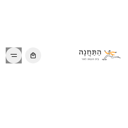
Ski
t
conten
0