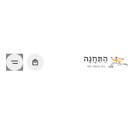
Ski
t
conten
0