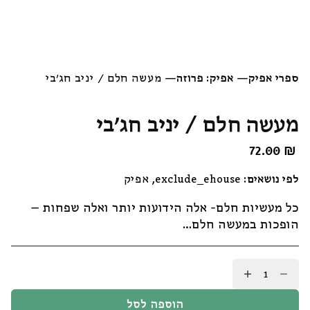
ספרי אפיק
—
אפיק: פרוזה
—
מעשה חלם / יניב חג׳בי
מעשה חלם / יניב חג׳בי
72.00
₪
לפי נושאים:
exclude_ehouse
,
אפיק
כל מעשיות חלם- אלה הידועות יותר ואלה שפחות –
הופכות במעשה חלם…
כמות
של
מעשה
הוספה לסל