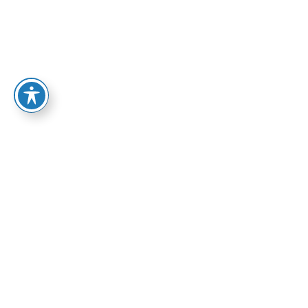
72.00
₪
הוספה לסל
אפיק: פרוזה
בהזמנה מיוחדת
ספרי אפיק