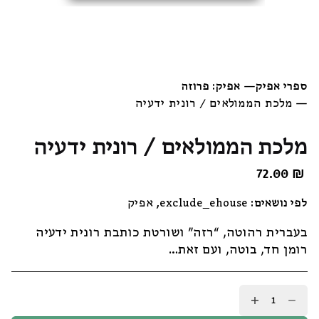
ספרי אפיק
—
אפיק: פרוזה
—
מלכת הממולאים / רונית ידעיה
מלכת הממולאים / רונית ידעיה
72.00
₪
לפי נושאים:
exclude_ehouse
,
אפיק
בעברית רהוטה, “רזה” ושורטת כותבת רונית ידעיה
רומן חד, בוטה, ועם זאת…
כמות
של