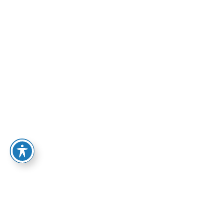
72.00
₪
הוספה לסל
אפיק: פרוזה
בהזמנה מיוחדת
ספרי אפיק