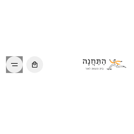
Ski
t
conten
0