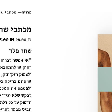
פרוזה
—
מכתבי שח
מכתבי שחר
5.00
₪
98.00
₪
שחר פלד
״אי אפשר לברוח 
רחוק או להתחבא 
ולצעוק חזק־חזק, 
או סתם בחילה כי
ולפספס את הטלפו
לבקש שלא יגידו ל
תדפוק על כל דלת,
תביט מבעד לתריסי