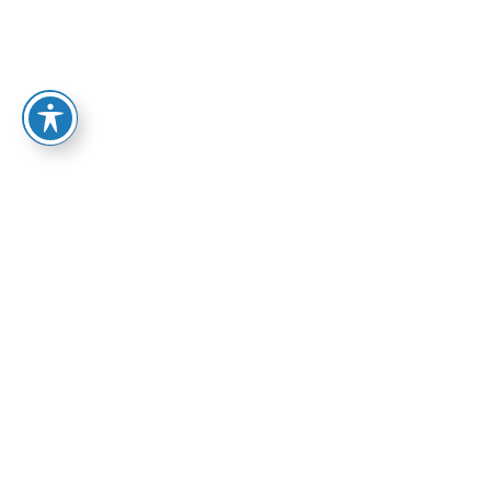
72.00
₪
אפיק: פרוזה
בהזמנה מיוחדת
ספרי אפיק
הוספה לסל
אולי יעניין אותך