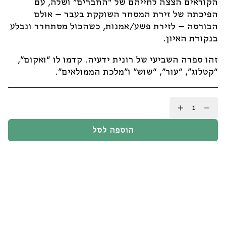
הקוראים הצצה לחייהם של “החברים” ושלה, עם
הפיכתה של זירת המסחר השוקקת בעבר – אולם
הבורסה – לזירת פשע/אמנות, כשהכול מסתחרר ונבלע
בנקודת האיון.
זהו ספרה השביעי של רונית ידעיה. קדמו לו “ואקום”,
“קטלוג”, “עור”, “שוש” ו”מלכת הממולאים”.
כמות
של
מינימי
הוספה לסל
/רונית
ידעיה