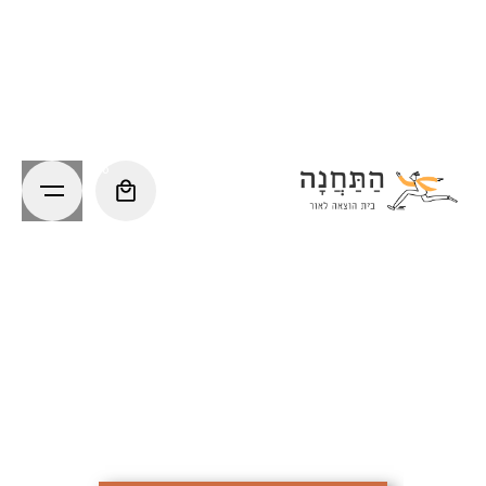
Ski
t
conten
0