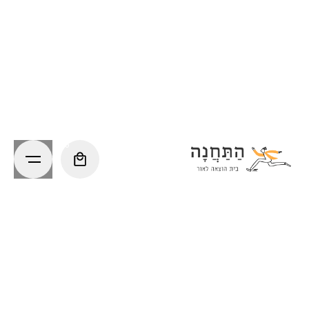
Ski
t
conten
0