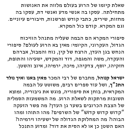
שאלת קיומו של הרוע בעולם מלווה את האנושות
מתחילתה. עסקו בה אנשי מדע ואנשי דת, עסקו בה
מחזות, שירים, כתבי קודש ופרשנות, חיבורים עיוניים.
וגם המקרא. קודם כול המקרא.
סיפורי המקרא הם הבמה שעליה מתנהל הוויכוח
הגדול, העקרוני, הקיומי: מאין בא הרוע לעולם? סיפורי
הנחש בגן העדן, הרצח של קין, נוח והמבול, אברהם
והעקדה, משה והמגפה, דוד והמקדש, ישעיהו והתופת,
חזקיהו, יוסף, צדקיהו, מיכה, ירמיהו, איוב והשטן.
ישראל קנוהל
, מחברם של רבי המכר
מאין באנו
ו
איך נולד
התנ״ך
, ושל עוד ספרים רבים, משוטט על הבמה
המקראית, בוחן את סיפוריה, פוגש את גיבוריה, ומוצא
תשובות מרתקות לשאלת הרוע. מה המשמעות הסמלית
של הצבת הכרובים בשער גן העדן? מה פשר הזעקה
״קדוש קדוש קדוש״ של השרפים? מהו התוהו ומהו
הבוהו? מה המחלוקת הגדולה של ישעיהו וירמיהו?
האם השטן כן או לא הסית את דוד? ומדוע התנכל