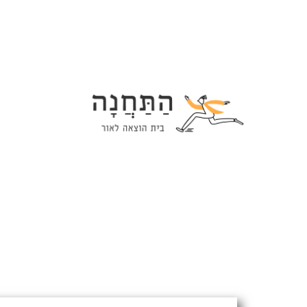
Ski
t
conten