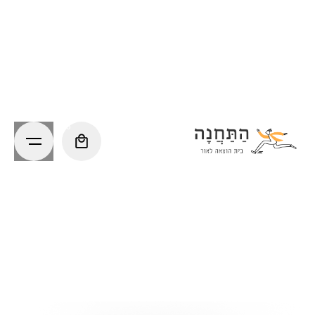
Ski
t
conten
0