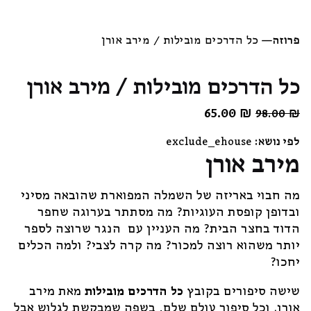
פרוזה
—
כל הדרכים מובילות / מירב אורן
כל הדרכים מובילות / מירב אורן
₪
המחיר
65.00
המחיר
98.00
₪
המקורי
הנוכחי
לפי נושא:
exclude_ehouse
היה:
הוא:
מירב אורן
65.00 ₪.
98.00 ₪.
מה חבוי באריזה של השמלה המפוארת שהובאה מסיני
ובדופן קופסת העוגיות? מה מסתתר בערוגה שחפר
הדוד בחצר הבית? מה העניין עם
הנגר שרוצה לספר
יותר משהוא רוצה למכור? מה קרה לצבי? ולמה הכלים
יחכו?
שישה סיפורים בקובץ
כל הדרכים מובילות
מאת מירב
אורן, וכל סיפור עולם שלם. בשפה שמבקשת לגלוש אבל