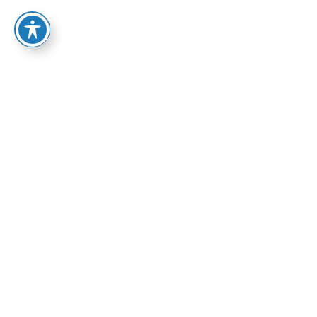
96.00
₪
הוספה לסל
אפיק: פרוזה
ספרי אפיק
תיאור