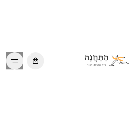
Ski
t
conten
0