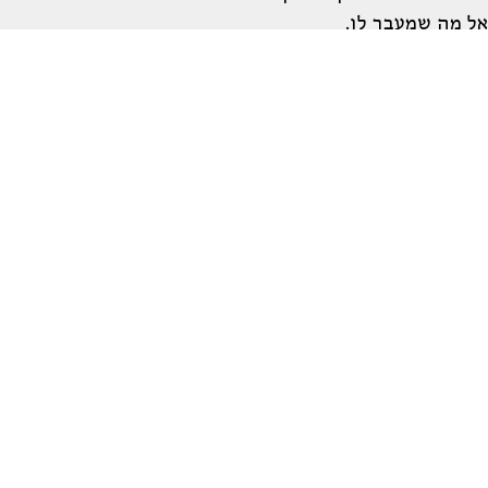
ל מה שמעבר לו.
עמיד את המסד לחקר ראשיתה של שירת הנשים העברית, עוקב בספרו הנוכחי
לזו של אחרת – התהדהד בדרך זו או אחרת
קר מונוגראפיות רחבות היקף. בה בעת הן
שירה המודרנית.