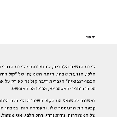
תיאור
שירת הנשים העברית, שהתלוותה לשירת הגברים 
הללו, הנועזת שבהן, היתה השמעתו של “
קול אורפ
הכמו-“נבואית” הגברית דיבר קול זה לא רק על א
72.00
₪
אל ה”רוחני”-המטאפיסי, אפילו אל המופשט.
הוספה לסל
אפיק: עיון
אפיק: פרוזה
בהזמנה מיוחדת
ספ
ראשונה להשמיע את הקול השירי הנשי הזה הית
קבעה את הרגיסטר שלו, והעמידה אותו במבחן הק
של המשוררות,
נורית זרחי
,
רחל חלפי
,
אגי משעול
,