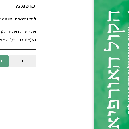
72.00
₪
לפי נושאים:
house
שירת הנשים העב
העשרים של המא
כמות
ה
של
הקול
האורפיאי
כרך
2
/
דן
מירון