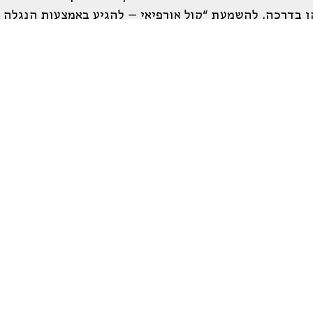
בדרכה, להשמעת “קול אורפיאי – להגיע באמצעות הנגלה א
, אשר בספרו “אמהות מייסדות, אחיות חורגות” (1991) ה
 שבשירתן – שירה ייחודית לכל משוררת, בלתי דומה כלל 
שראלית. יצירותיהן מבחנות כאן כבחינה מדוקדקת במסות ח
השירה העברית-הישראלית ושל הסוגיות הכלליות של הדיון ב