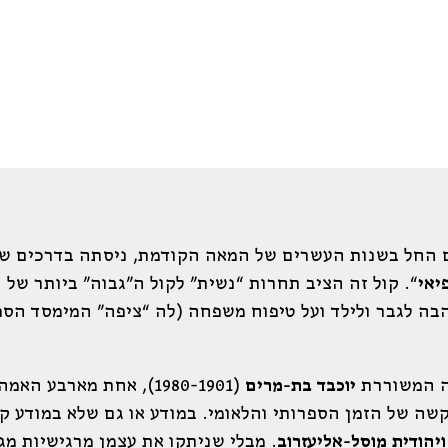
החל בשנות העשרים של המאה הקודמת, ניסתה בדרכים שונ
יאי
“. קול זה הציב תחרות “נשית” לקול ה”גבוה” ביותר ש
הבה לגבר ולילד ועל טיפוח משפחה (לה “ציפה” המימסד הספ
רי אפיק
ה המשוררת
יוכבד בת-מרים
(1980-1901), אחת מארב
שה של הזמן הספרותי והלאומי. במודע או גם שלא במודע 
ויהודית מוסל-אליעזרוב
. מבלי שניתקו את עצמן מרגישיות מג