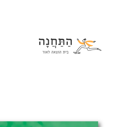
Ski
t
conten