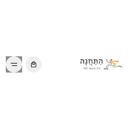
Ski
t
conten
0