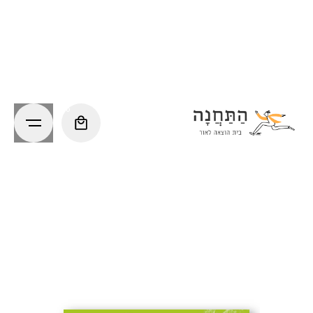
Ski
t
conten
0