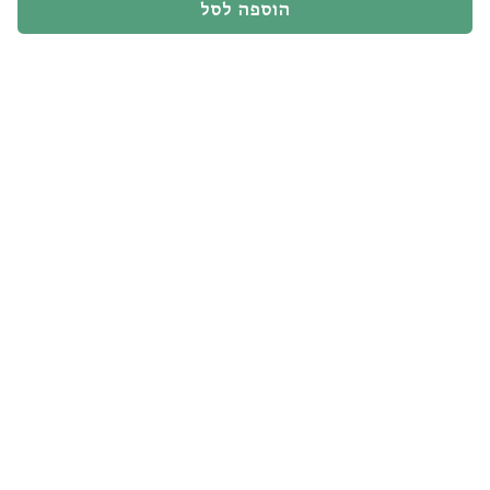
אולי
הוספה לסל
נצטרך
ליותר
מיער
/
שיח׳ה
חליווה