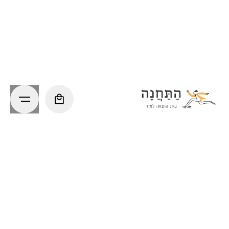
Ski
t
conten
0