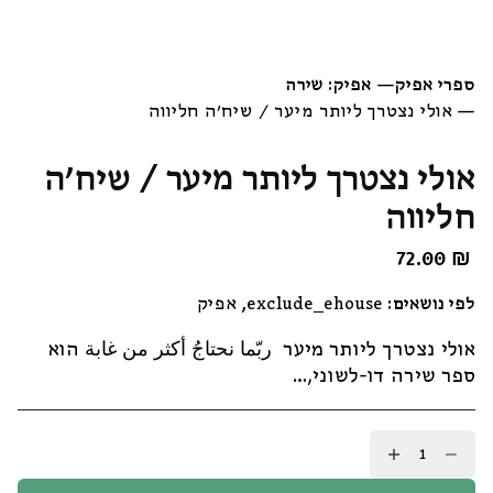
ספרי אפיק
—
אפיק: שירה
—
אולי נצטרך ליותר מיער / שיח׳ה חליווה
אולי נצטרך ליותר מיער / שיח׳ה
חליווה
72.00
₪
לפי נושאים:
exclude_ehouse
,
אפיק
אולי נצטרך ליותר מיער ربّما نحتاجُ أكثر من غابة הוא
ספר שירה דו-לשוני,…
כמות
של