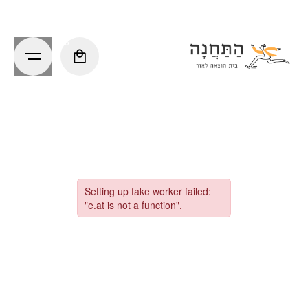
Ski
t
conten
0