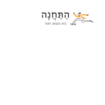
Ski
t
conten