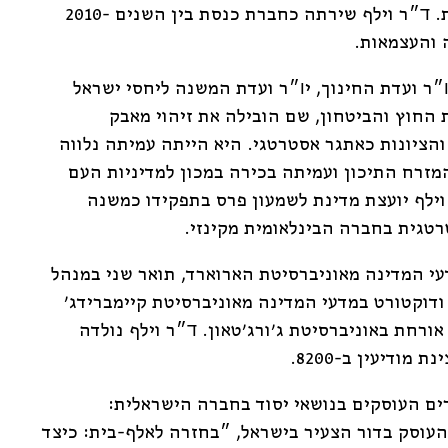
הישראלי בזירה הבינלאומית. ד״ר וילף שירתה כחברת כנסת בין השנים 2010-
״ר ועדת החינוך, יו״ר ועדת המשנה ליחסי ישראל
 החוץ והביטחון, שם הובילה את זיהוי מאבק
הציונות כאתגר אסטרטגי. היא הייתה עמיתה נלווה
המזרח התיכון ועמיתה בכירה במכון למדיניות העם
 וילף יועצת מדינת לשמעון פרס בתפקידו כמשנה
טגית בחברה הבינלאומית מקינזי.
עי המדינה מאוניברסיטת הארוארד, תואר שני במנהל
דוקטורט במדעי המדינה מאוניברסיטת קיימברידג׳
ורחת באוניברסיטת ג׳ורג׳טאון. ד״ר וילף נולדה
מודיעין ב-8200.
ים העוסקים בנושאי יסוד בחברה הישראלית:
העוסק בדור הצעיר בישראל, ״בחזרה לאלף-בית: כיצד