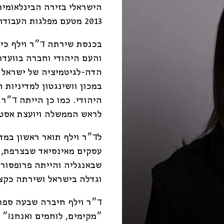
2013 מטעם מפלגות העבודה והעצמאות.
בכנסת שירתה ד״ר וילף כיו
והעם היהודי וחברה בוועדת
הדה-לגיטמיציה של ישראל ו
במכון וושינגטון למדיניות 
היהודי. כמו כן הייתה ד״ר
לראש הממשלה ויועצת אסטר
לד״ר וילף תואר ראשון במד
עסקים מאינסיאד שבצרפת, ו
שבאנגליה והייתה פרופסור א
וגדלה בישראל ושירתה כקצינת 
ד״ר וילף חיברה שבעה ספר
״מקימים, לוחמים ואנחנו״ 