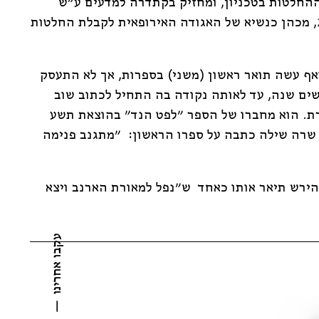
ההחלטות בטכניון, ומחזיק בקתדרה למדעים ע"ש
הארי לבנספלד. נכון ל 2025, מכהן כנשיא של האגודה האירופאית לקבלת החלטות
אף עשה תואר ראשון (משני) בספרות, אך לא התעסק
ים שנה, עד לאותה נקודה בה התחיל לכתוב שוב
ת. הוא מחברו של הספר "לפט הנד" בהוצאת תשע
 שרה שילה כתבה על ספרו הראשון: "מתגנב פנימה
הירש תיאר אותו כאחד ש"נפל למאורת הארנב ויצא
עקבו אחרינו